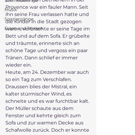
Schmetterlinge
Provence war ein fauler Mann. Seit 
Musik
ihn seine Frau verlassen hatte und 
Spaziergänge
die Kinder in die Stadt gezogen 
Essen und Trinken
waren, verbrachte er seine Tage im 
Bett und auf dem Sofa. Er grübelte 
und träumte, erinnerte sich an 
schöne Tage und vergoss ein paar 
Tränen. Dann schlief er immer 
wieder ein. 
Heute, am 24. Dezember war auch 
so ein Tag zum Verschlafen. 
Draussen blies der Mistral, ein 
kalter stürmischer Wind, es 
schneite und es war furchtbar kalt. 
Der Müller schaute aus dem 
Fenster und kehrte gleich zum 
Sofa und zur warmen Decke aus 
Schafwolle zurück. Doch er konnte 